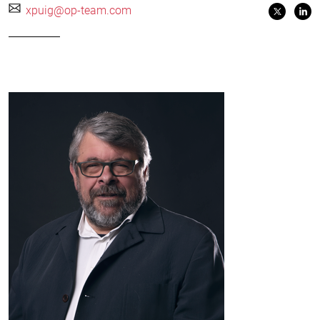
xpuig@op-team.com