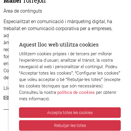
Manel
Torrejón
Àrea de continguts
Especialitzat en comunicació i màrqueting digital, ha
treballat en comunicació corporativa per a empreses,
administracions públiques i institucions culturals. Amb una
àmplia experiència en estratègia de continguts digitals i
Aquest lloc web utilitza cookies
redacció SEO, també ha liderat la creació de plataformes de
Utilitzem cookies pròpies i de tercers per millorar
formació online per a cadenes detallistes. Ha estat redactor
l'experiència d'usuari, analitzar el trànsit, la vostra
en cap de publicacions de salut i periodista econòmic.
navegació al web i personalitzar el contingut. Podeu
Cofundador d'una empresa de projectes digitals, és autor
“Acceptar totes les cookies”, “Configurar les cookies”
del llibre
125 empresas innovadoras
.
que voleu acceptar o bé “Rebutjar-les totes” (excepte
les cookies tècniques que són necessàries).
Llicenciat en Periodisme (UAB).
Consulteu la nostra
política de cookies
per obtenir
mtorrejon@op-team.com
més informació.
Accepta totes les cookies
Rebutjar-les totes